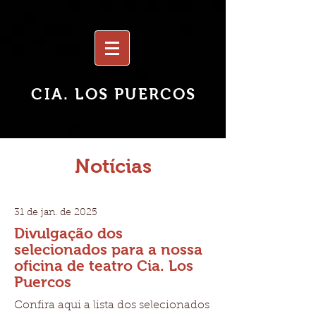
CIA.
LOS PUERCOS
Notícias
31 de jan. de 2025
Divulgação dos
selecionados para a nossa
oficina de teatro Cia. Los
Puercos
Confira aqui a lista dos selecionados