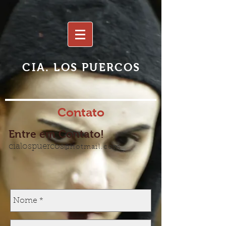
CIA.
LOS PUERCOS
Contato
Entre em Contato!
cialospuercos
@hotmail.com