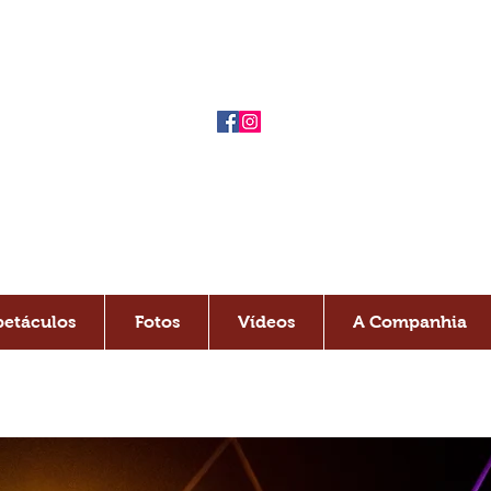
IA.
LOS PUERCO
Estamos também nas Redes Sociais
petáculos
Fotos
Vídeos
A Companhia