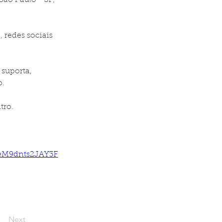
São Paulo - SP, 
, redes sociais 
suporta, 
o.
tro.
ieM9dnts2JAY3F
Next