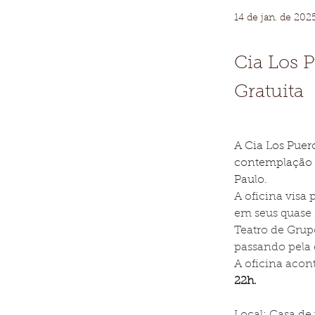
14 de jan. de 202
Cia Los P
Gratuita
A Cia Los Puer
contemplação d
Paulo.
A oficina visa 
em seus quase 1
Teatro de Grup
passando pela 
A oficina acon
22h. 