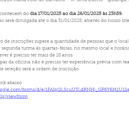
teatro Maria José de Carvalho -  R. Silva Bueno - Ipiranga, 
contecem do 
dia 17/01/2025 ao dia 26/01/2025 às 23h59.
ção será divulgada até o dia 31/01/2025, através do nosso site
 de inscrições supere a quantidade de pessoas que o local 
segunda turma ás quartas-feiras, no mesmo local e horári
ever é preciso ter mais de 18 anos.
ipar da oficina não é preciso ter experiência prévia com tea
de seleção será a ordem de inscrição.
ink abaixo
google.com/forms/d/e/1FAIpQLScuU3LdRNHj_GP6Y6M1U1I
Ig/viewform