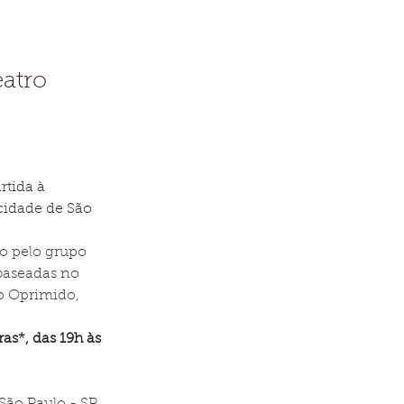
eatro
tida à 
cidade de São 
do pelo grupo 
 baseadas no 
o Oprimido, 
as*, das 19h às 