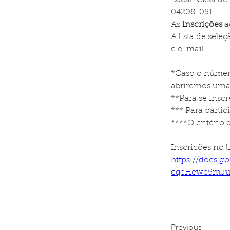
Local: Casa de 
04208-051.
As
inscrições 
a
A lista de sele
e e-mail.
*Caso o número
abriremos uma 
**Para se inscr
*** Para partic
****O critério 
Inscrições no l
https://docs.
cqeHewe5mJu
Previous