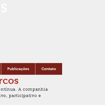
S
Publicações
Contato
rcos
contínua. A companhia
vo, participativo e