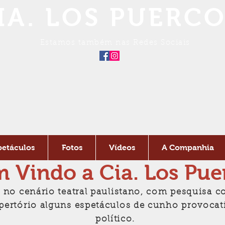
IA.
LOS PUERCO
Estamos também nas Redes Sociais
petáculos
Fotos
Vídeos
A Companhia
 Vindo a Cia. Los Pue
 no cenário teatral paulistano, com pesquisa 
pertório alguns espetáculos de cunho provocati
político.